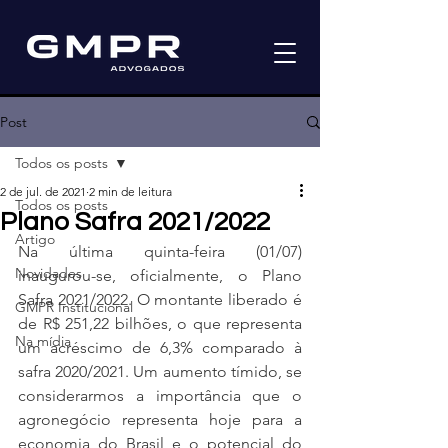
Post
Todos os posts
2 de jul. de 2021
2 min de leitura
Todos os posts
Plano Safra 2021/2022
Artigo
Na última quinta-feira (01/07) 
Novidades
inaugurou-se, oficialmente, o Plano 
Safra 2021/2022. O montante liberado é 
GMPR Institucional
de R$ 251,22 bilhões, o que representa 
Na mídia
um acréscimo de 6,3% comparado à 
safra 2020/2021. Um aumento tímido, se 
considerarmos a importância que o 
agronegócio representa hoje para a 
economia do Brasil e o potencial do 