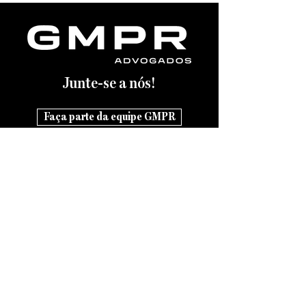
certame concretiza princípios
favorecimento ind
fun
Junte-se a nós!
Faça parte da equipe GMPR
Reconhecimento