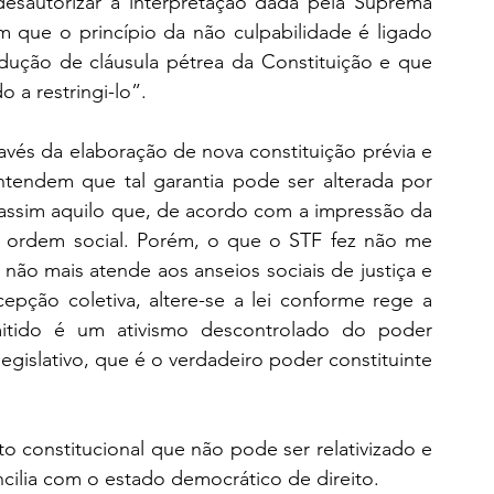
desautorizar a interpretação dada pela Suprema 
 que o princípio da não culpabilidade é ligado 
dução de cláusula pétrea da Constituição e que 
 a restringi-lo”. 
ravés da elaboração de nova constituição prévia e 
tendem que tal garantia pode ser alterada por 
ssim aquilo que, de acordo com a impressão da 
al ordem social. Porém, o que o STF fez não me 
não mais atende aos anseios sociais de justiça e 
pção coletiva, altere-se a lei conforme rege a 
tido é um ativismo descontrolado do poder 
egislativo, que é o verdadeiro poder constituinte 
to constitucional que não pode ser relativizado e 
ncilia com o estado democrático de direito.