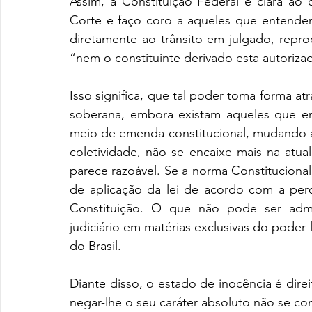
Assim, a Constituição Federal é clara ao 
Corte e faço coro a aqueles que entendem
diretamente ao trânsito em julgado, repro
“nem o constituinte derivado esta autorizado
Isso significa, que tal poder toma forma at
soberana, embora existam aqueles que en
meio de emenda constitucional, mudando a
coletividade, não se encaixe mais na atu
parece razoável. Se a norma Constitucional 
de aplicação da lei de acordo com a perce
Constituição. O que não pode ser admi
judiciário em matérias exclusivas do poder l
do Brasil. 
Diante disso, o estado de inocência é direi
negar-lhe o seu caráter absoluto não se co