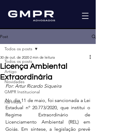
Post
Todos os posts
30 de out. de 2020
2 min de leitura
Todos os posts
Licença Ambiental
Artigo
Extraordinária
Novidades
Por: Artur Ricardo Siqueira
GMPR Institucional
No dia 11 de maio, foi sancionada a Lei 
Na mídia
Estadual nº 20.773/2020, que institui o 
Regime Extraordinário de 
Licenciamento Ambiental (REL) em 
Goiás. Em síntese, a legislação prevê 