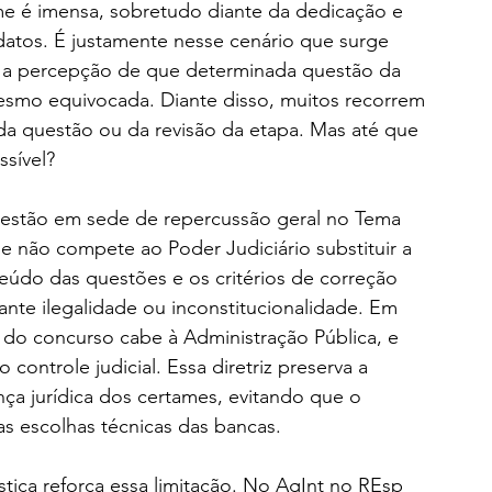
me é imensa, sobretudo diante da dedicação e 
idatos. É justamente nesse cenário que surge 
: a percepção de que determinada questão da 
esmo equivocada. Diante disso, muitos recorrem 
da questão ou da revisão da etapa. Mas até que 
ssível?
uestão em sede de repercussão geral no Tema 
e não compete ao Poder Judiciário substituir a 
údo das questões e os critérios de correção 
rante ilegalidade ou inconstitucionalidade. Em 
o do concurso cabe à Administração Pública, e 
ontrole judicial. Essa diretriz preserva a 
ça jurídica dos certames, evitando que o 
das escolhas técnicas das bancas.
stiça reforça essa limitação. No AgInt no REsp 