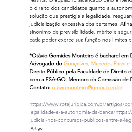
restrita. O equilíbrio alcançado pelo enten
o direito dos candidatos quanto a autonomi
solução que prestigia a legalidade, resgua
judicialização excessiva dos certames. Afin
sinônimo de previsibilidade, mérito e segu
cada poder exerce sua função nos limites c
*Otávio Gomides Monteiro é bacharel em Di
Advogado do 
Gonçalves, Macedo, Paiva e 
Direito Público pela Faculdade de Direito 
com a ESA-GO. Membro da Comissão de Dir
Contato: 
otaviomonteiro@gmpr.com.br
https://www.rotajuridica.com.br/artigos/con
legalidade-e-a-autonomia-da-banca/
https:
judicial-nos-concursos-publicos-entre-a-le
Artigo