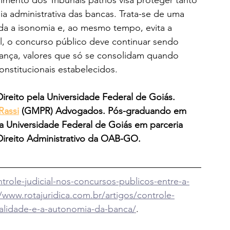
dimento dos Tribunais pátrios visa proteger tanto 
a administrativa das bancas. Trata-se de uma 
rda a isonomia e, ao mesmo tempo, evita a 
al, o concurso público deve continuar sendo 
rança, valores que só se consolidam quando 
onstitucionais estabelecidos.
reito pela Universidade Federal de Goiás. 
Rassi
 (GMPR) Advogados. Pós-graduando em 
da Universidade Federal de Goiás em parceria 
eito Administrativo da OAB-GO.  
trole-judicial-nos-concursos-publicos-entre-a-
//www.rotajuridica.com.br/artigos/controle-
galidade-e-a-autonomia-da-banca/
.