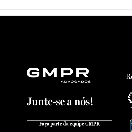
GMPR Advogados é
GMPR anunc
ranqueado no Chambers
Marina God
Regions 2026
Alves na s
R
Junte-se a nós!
Faça parte da equipe GMPR