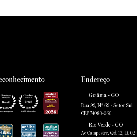
ia ingresso de
GMPR Advogados anuncia
oy da Cunha
novo sócio: Iuri Couto
ociedade
econhecimento
Endereço
Goiânia - GO
Rua 99, Nº 69 - Setor Sul
CEP 74080-060
Rio Verde - GO
Av. Campestre, Qd. 12, Lt. 02