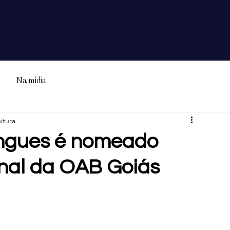
Na mídia
itura
ingues é nomeado
onal da OAB Goiás