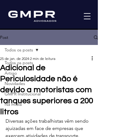
Post
Todos os posts
25 de jan. de 2024
2 min de leitura
Todos os posts
Adicional de
Artigo
Periculosidade não é
Novidades
devido a motoristas com
GMPR Institucional
tanques superiores a 200
Na mídia
litros
Diversas ações trabalhistas vêm sendo 
ajuizadas em face de empresas que 
exercem atividades de transporte.